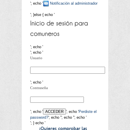
'; echo '
Notificación al administrador
'; }else { echo '
'; echo '
'; echo '
Usuario
'; echo '
Contraseña
'; echo '
'; echo '
Perdiste el
password?
'; echo '
'; echo '
'; echo '
'; } echo '