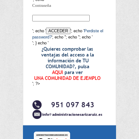
Contraseña
'; echo '
'; echo '
Perdiste el
password?
'; echo '
'; echo '
'; echo '
'; } echo '
'; ?>